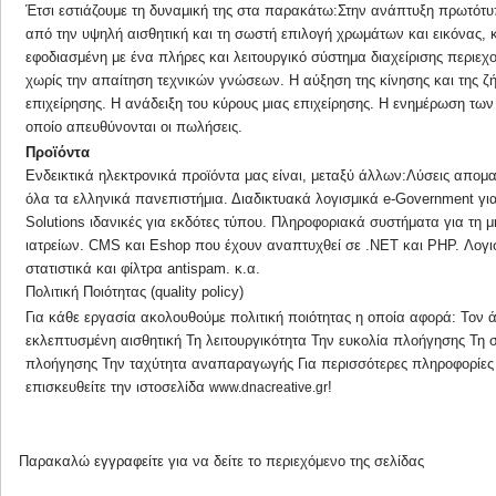
Έτσι εστιάζουμε τη δυναμική της στα παρακάτω:Στην ανάπτυξη πρωτότυ
από την υψηλή αισθητική και τη σωστή επιλογή χρωμάτων και εικόνας, κ
εφοδιασμένη με ένα πλήρες και λειτουργικό σύστημα διαχείρισης περιε
χωρίς την απαίτηση τεχνικών γνώσεων. Η αύξηση της κίνησης και της ζ
επιχείρησης. Η ανάδειξη του κύρους μιας επιχείρησης. Η ενημέρωση τω
οποίο απευθύνονται οι πωλήσεις.
Προϊόντα
Ενδεικτικά ηλεκτρονικά προϊόντα μας είναι, μεταξύ άλλων:Λύσεις απομ
όλα τα ελληνικά πανεπιστήμια. Διαδικτυακά λογισμικά e-Government για
Solutions ιδανικές για εκδότες τύπου. Πληροφοριακά συστήματα για τη 
ιατρείων. CMS και Eshop που έχουν αναπτυχθεί σε .ΝΕΤ και PHP. Λογι
στατιστικά και φίλτρα antispam. κ.α.
Πολιτική Ποιότητας (quality policy)
Για κάθε εργασία ακολουθούμε πολιτική ποιότητας η οποία αφορά: Τον ά
εκλεπτυσμένη αισθητική Τη λειτουργικότητα Την ευκολία πλοήγησης Τη
πλοήγησης Την ταχύτητα αναπαραγωγής Για περισσότερες πληροφορίες 
επισκευθείτε την ιστοσελίδα
!
www.dnacreative.gr
Παρακαλώ
εγγραφείτε
για να δείτε το περιεχόμενο της σελίδας