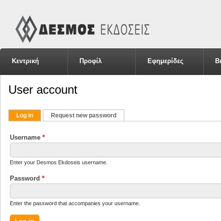
Κεντρική
Προφίλ
Εφημερίδες
Β
User account
Primary tabs
(active tab)
Log in
Request new password
Username
*
Enter your Desmos Ekdoseis username.
Password
*
Enter the password that accompanies your username.