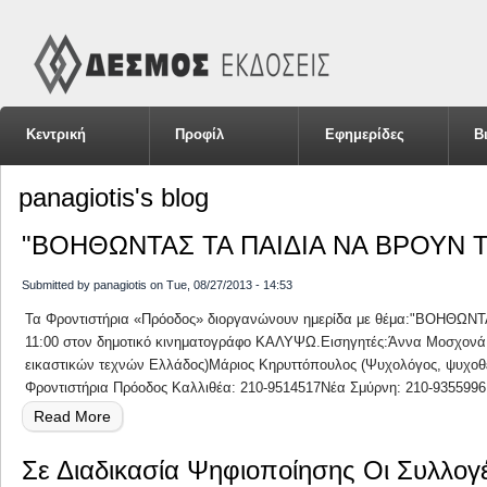
Κεντρική
Προφίλ
Εφημερίδες
Β
panagiotis's blog
"ΒΟΗΘΩΝΤΑΣ ΤΑ ΠΑΙΔΙΑ ΝΑ ΒΡΟΥΝ 
Submitted by
panagiotis
on
Tue, 08/27/2013 - 14:53
Τα Φροντιστήρια «Πρόοδος» διοργανώνουν ημερίδα με θέμα:"ΒΟΗΘΩΝ
11:00 στον δημοτικό κινηματογράφο ΚΑΛΥΨΩ.Εισηγητές:Άννα Μοσχονά -
εικαστικών τεχνών Ελλάδος)Μάριος Kηρυττόπουλος (Ψυχολόγος, ψυχ
Φροντιστήρια Πρόοδος Καλλιθέα: 210-9514517Νέα Σμύρνη: 210-9355996
Read More
About
"ΒΟΗΘΩΝΤΑΣ
Σε Διαδικασία Ψηφιοποίησης Οι Συλλογέ