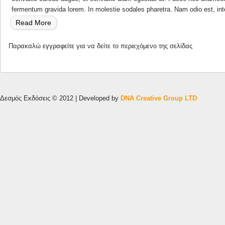
fermentum gravida lorem. In molestie sodales pharetra. Nam odio est, in
Read More
About
Vestibulum
Παρακαλώ
εγγραφείτε
για να δείτε το περιεχόμενο της σελίδας
Iaculis
Lacinia
Est. Proin
Δεσμός Εκδόσεις © 2012 | Developed by
DNA Creative Group LTD
Dictum