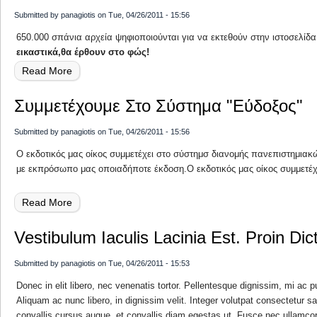
ΤΑ ΠΑΙΔΙΑ ΝΑ
Submitted by
panagiotis
on
Tue, 04/26/2011 - 15:56
ΒΡΟΥΝ ΤΟΝ
650.000 σπάνια αρχεία ψηφιοποιούνται για να εκτεθούν στην ιστοσελίδ
εικαστικά,θα έρθουν στο φώς!
ΔΡΟΜΟ
Read More
About Σε
ΤΟΥΣ"
Διαδικασία
Συμμετέχουμε Στο Σύστημα "Εύδοξος"
Ψηφιοποίησης
Submitted by
panagiotis
on
Tue, 04/26/2011 - 15:56
Οι Συλλογές
Ο εκδοτικός μας οίκος συμμετέχει στο σύστημσ διανομής πανεπιστημια
με εκπρόσωπο μας οποιαδήποτε έκδοση.Ο εκδοτικός μας οίκος συμμετέ
Των...
Read More
About
Συμμετέχουμε
Vestibulum Iaculis Lacinia Est. Proin Di
Στο Σύστημα
Submitted by
panagiotis
on
Tue, 04/26/2011 - 15:53
"Εύδοξος"
Donec in elit libero, nec venenatis tortor. Pellentesque dignissim, mi ac 
Aliquam ac nunc libero, in dignissim velit. Integer volutpat consectetur s
convallis cursus augue, et convallis diam egestas ut. Fusce nec ullamcor